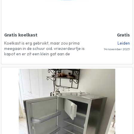
Gratis koelkast
Gratis
Koelkast is erg gebruikt, maar zou prima
Leiden
meegaan in de schuur oid. vriezerdeurtje is
14 november 2023
kapot en er zit een klein gat aan de
bovenkant. (heb ik zelf verholpen met een
plank op de koelkast. Ik heb helaas geen foto's
nog. kan ik later posten.