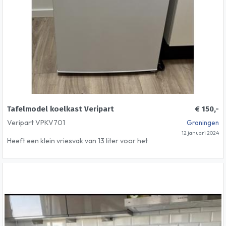
Tafelmodel koelkast Veripart
€ 150,-
Veripart VPKV701
Groningen
12 januari 2024
Heeft een klein vriesvak van 13 liter voor het
bewaren van een halfje brood en ijsjes.
De koelkast is met een energieklasse D zuinig in
gebruik en dus goed voor het milieu.
Gaat weg ivm verhuizing. Amper gebruikt.