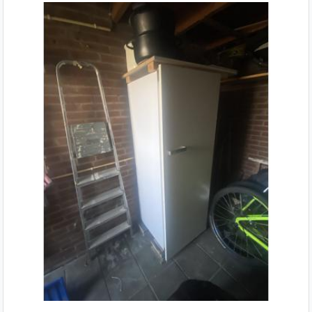
Mijn ruimte in de keuken is te klein om de keuken
compleet rechthoekig te plaatsten, daarom heb
ik het deel van de combioven met
koelkast(vrieskast) aan de andere kant
geplaatst.
Let op: Een frontje van een lade daarvan is een
stuk folie beschadigd, mogelijk is een nieuw stuk
folie overheen halen of anders vervangbaar
door een nieuw frontje.
Vaatwasser en koelkast nalaten checken voor
onderhoud.
De keuken is rechthoekig, de afmeting is
ongeveer 365 cm lang.
Het deel van de koelkast+combimagnetron
(inbouw) kan ook los en worden gezet op een
andere plek. Dan is het deel van de keuken
zonder koelkast+combimagnetron (inbouw)
299cm. het deel koelkast+combimagnetron
(inbouw) is ongeveer 66 cm.