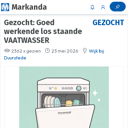
Markanda
Gezocht: Goed
GEZOCHT
werkende los staande
VAATWASSER
2362 x gezien
23 mei 2026
Wijk bij
Duurstede