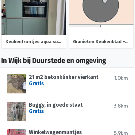
Keukenfrontjes aqua supermat laklaminaat Keukensale
Granieten Keukenblad + Wasbak (al gedemonteerd)
In Wijk bij Duurstede en omgeving
21 m2 betonklinker vierkant
1.0km
Gratis
Buggy, in goede staat
3.8km
Gratis
Winkelwagenmuntjes
5.9km