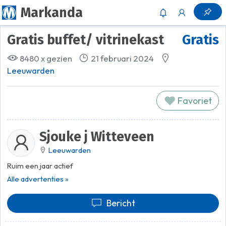
Markanda
Gratis buffet/ vitrinekast
Gratis
8480 x gezien
21 februari 2024
Leeuwarden
Favoriet
Sjouke j Witteveen
Leeuwarden
Ruim een jaar actief
Alle advertenties »
Bericht