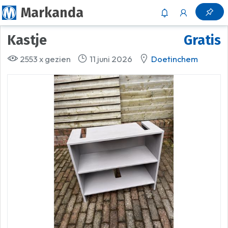
Markanda
Kastje
Gratis
2553 x gezien
11 juni 2026
Doetinchem