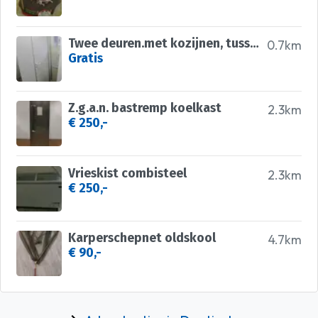
Twee deuren.met kozijnen, tussenwand, wc ruimte
0.7km
Gratis
Z.g.a.n. bastremp koelkast
2.3km
€ 250,-
Vrieskist combisteel
2.3km
€ 250,-
Karperschepnet oldskool
4.7km
€ 90,-