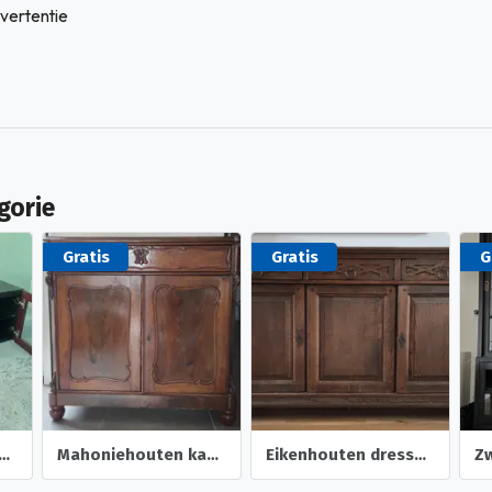
vertentie
gorie
Gratis
Gratis
G
eubel met glazen blad
Mahoniehouten kastje
Eikenhouten dressoir
Zw