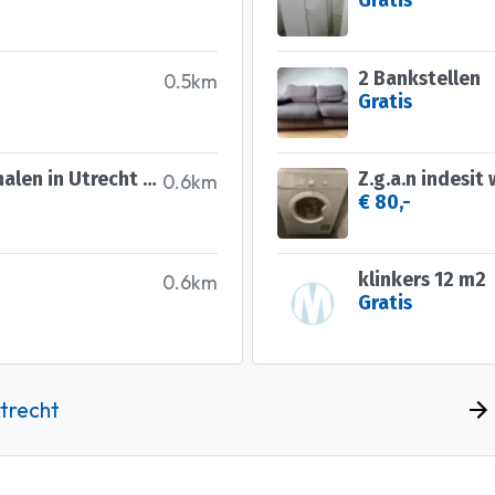
Gratis
2 Bankstellen
0.5km
Gratis
Gratis werkbank! Vandaag ophalen in Utrecht (met 2 personen)
Z.g.a.n indesi
0.6km
€ 80,-
klinkers 12 m2
0.6km
Gratis
Utrecht