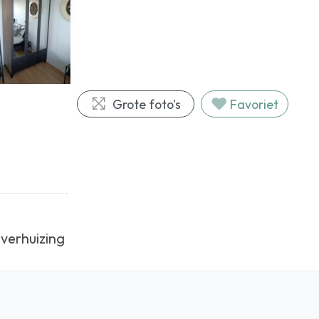
Grote foto's
Favoriet
verhuizing