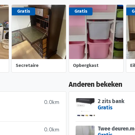
Gratis
Gratis
G
Secretaire
Opbergkast
E
Anderen bekeken
2 zits bank
0.0km
Gratis
Twee deuren.me
0.0km