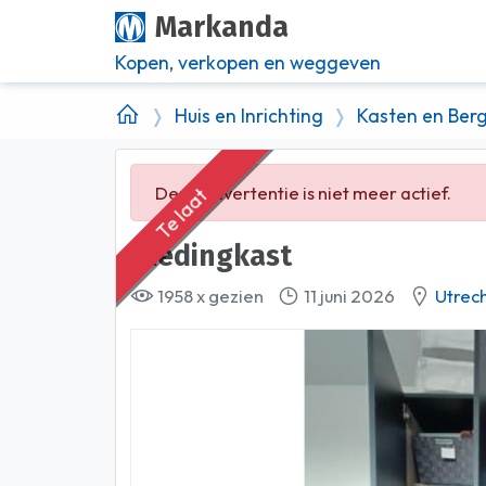
Markanda
Kopen, verkopen en weggeven
Huis en Inrichting
Kasten en Ber
Deze advertentie is niet meer actief.
Te laat
Kledingkast
1958 x gezien
11 juni 2026
Utrec