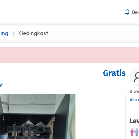
Ber
ging
Kledingkast
Gratis
ht
8 we
Alle
Le