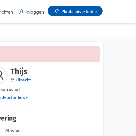
Plaats advertentie
ichten
Inloggen
Thijs
Utrecht
ken actief
 advertenties »
vering
Afhalen