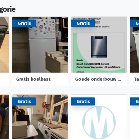
gorie
Gratis
Gratis
G
r
Gratis koelkast
Goede onderbouw vastwasser
Gratis
Gratis
G