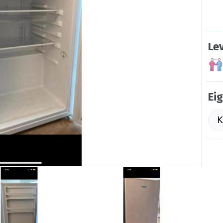
Le
Ei
K