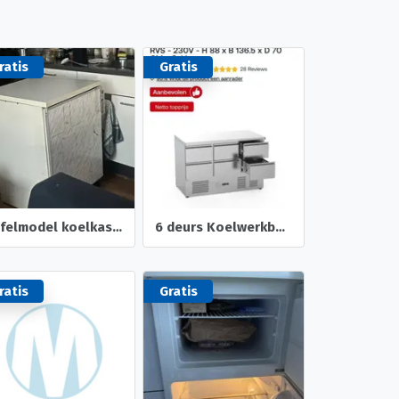
ratis
Gratis
Tafelmodel koelkast zonder vriesvak
6 deurs Koelwerkbank
ratis
Gratis