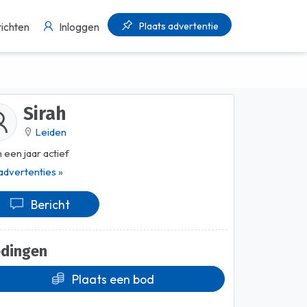
Plaats advertentie
ichten
Inloggen
Sirah
Leiden
 een jaar actief
 advertenties »
Bericht
edingen
Plaats een bod