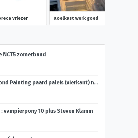
reca vriezer
Koelkast werk goed
e NCT5 zomerband
50x40cm Diamond Painting paard paleis (vierkant) nr 60
 : vampierpony 10 plus Steven Klamm