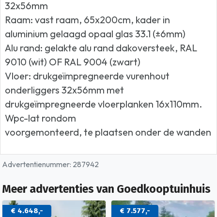
32x56mm
Raam: vast raam, 65x200cm, kader in
aluminium gelaagd opaal glas 33.1 (±6mm)
Alu rand: gelakte alu rand dakoversteek, RAL
9010 (wit) OF RAL 9004 (zwart)
Vloer: drukgeïmpregneerde vurenhout
onderliggers 32x56mm met
drukgeïmpregneerde vloerplanken 16x110mm.
Wpc-lat rondom
voorgemonteerd, te plaatsen onder de wanden
Advertentienummer: 287942
Meer advertenties van Goedkooptuinhuis
€ 4.648,-
€ 7.577,-