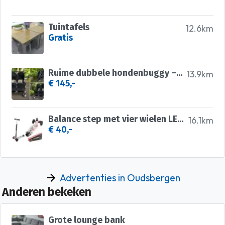
Tuintafels
12.6km
Gratis
Ruime dubbele hondenbuggy – opvouwbaar en praktisch! 🐾
13.9km
€ 145,-
Balance step met vier wielen LED knipsels
16.1km
€ 40,-
Advertenties in Oudsbergen
Anderen bekeken
Grote lounge bank