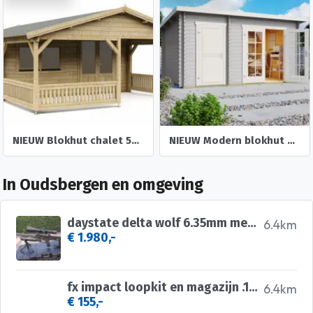
NIEUW Blokhut chalet 50mm: 5×5+3
NIEUW Modern blokhut Belmont 1
In Oudsbergen en omgeving
daystate delta wolf 6.35mm met vector optics continental
6.4km
€ 1.980,-
fx impact loopkit en magazijn .177
6.4km
€ 155,-