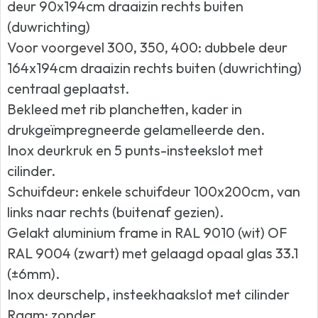
deur 90x194cm draaizin rechts buiten
(duwrichting)
Voor voorgevel 300, 350, 400: dubbele deur
164x194cm draaizin rechts buiten (duwrichting)
centraal geplaatst.
Bekleed met rib planchetten, kader in
drukgeïmpregneerde gelamelleerde den.
Inox deurkruk en 5 punts-insteekslot met
cilinder.
Schuifdeur: enkele schuifdeur 100x200cm, van
links naar rechts (buitenaf gezien).
Gelakt aluminium frame in RAL 9010 (wit) OF
RAL 9004 (zwart) met gelaagd opaal glas 33.1
(±6mm).
Inox deurschelp, insteekhaakslot met cilinder
Raam: zonder