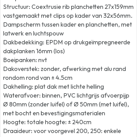
Structuur: Coextrusie rib planchetten 27x159mm
vastgemaakt met clips op kader van 32x56mm.
Dampscherm tussen kader en planchetten, met
latwerk en luchtspouw
Dakbedekking: EPDM op drukgeïmpregneerde
dakplanken 16mm (los)
Boeipanken: nvt
Dakoverstek: zonder, afwerking met alu rand
rondom rond van ± 4.5cm
Dakhelling: plat dak met lichte helling
Waterafvoer: binnen, PVC lichtgrijs afvoerpijp
Ø 80mm (zonder luifel) of Ø 50mm (met luifel),
met bocht en bevestigingsmaterialen
Hoogte: totale hoogte: ± 240cm
Draaideur: voor voorgevel 200, 250: enkele