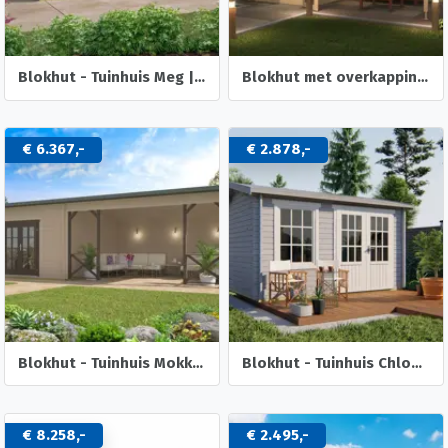
Blokhut - Tuinhuis Meg | 44 mm | onbehandeld
Blokhut met overkapping Helena 472x230 Onbehandeld vuren
€ 6.367,-
€ 2.878,-
Blokhut - Tuinhuis Mokka | 40 mm | vuren onbehandeld
Blokhut - Tuinhuis Chloe | 40 mm | vuren onbehandeld
€ 8.258,-
€ 2.495,-