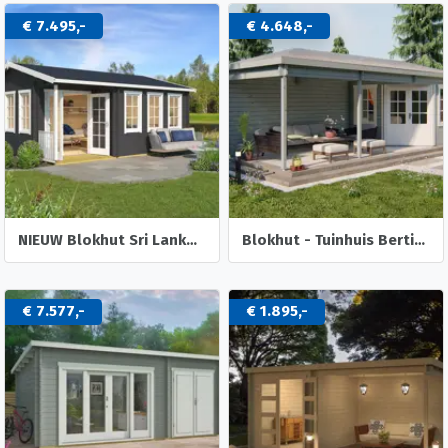
€ 7.495,-
€ 4.648,-
NIEUW Blokhut Sri Lanka 44 Dgp+
Blokhut - Tuinhuis Bertil | 44 mm | vuren onbehandeld
€ 7.577,-
€ 1.895,-