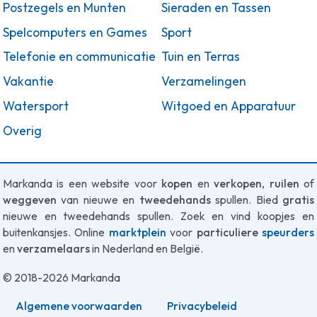
Postzegels en Munten
Sieraden en Tassen
Spelcomputers en Games
Sport
Telefonie en communicatie
Tuin en Terras
Vakantie
Verzamelingen
Watersport
Witgoed en Apparatuur
Overig
Markanda is een website voor
kopen
en
verkopen
,
ruilen
of
weggeven
van nieuwe en
tweedehands
spullen. Bied
gratis
nieuwe en tweedehands spullen. Zoek en vind koopjes en
buitenkansjes. Online
marktplein
voor
particuliere
speurders
en
verzamelaars
in Nederland en België.
© 2018-2026 Markanda
Algemene voorwaarden
Privacybeleid