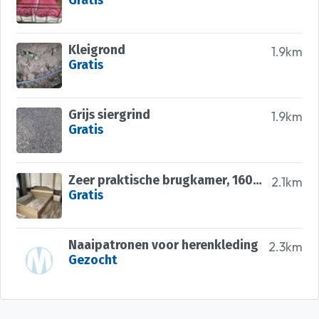
Gratis
Kleigrond
1.9km
Gratis
Grijs siergrind
1.9km
Gratis
Zeer praktische brugkamer, 160x200 met bovenbouw i.z.g.st
2.1km
Gratis
Naaipatronen voor herenkleding
2.3km
Gezocht