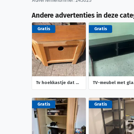
Advertentienummer: 243625
Andere advertenties in deze cate
Gratis
Gratis
Tv hoekkastje dat wat opgeknapt moet woeden.
TV-m
Gratis
Gratis