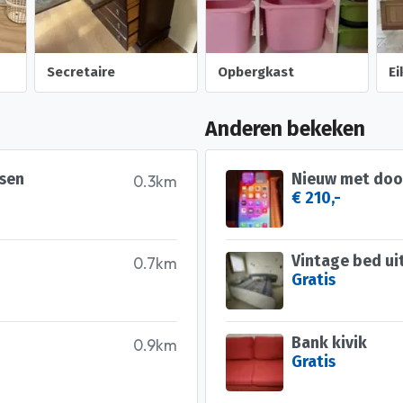
Secretaire
Opbergkast
E
Anderen bekeken
tsen
Nieuw met doo
0.3km
€ 210,-
Vintage bed ui
0.7km
Gratis
Bank kivik
0.9km
Gratis