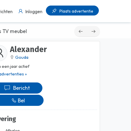
Plaats advertentie
ichten
Inloggen
ls TV meubel
Alexander
Gouda
 een jaar actief
 advertenties »
Bericht
Bel
vering
Afhalen