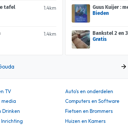
e tafel
1.4km
Bieden
n
Bankstel 2 en 3
1.4km
Gratis
 Gouda
en TV
Auto's en onderdelen
n media
Computers en Software
n Drinken
Fietsen en Brommers
 Inrichting
Huizen en Kamers