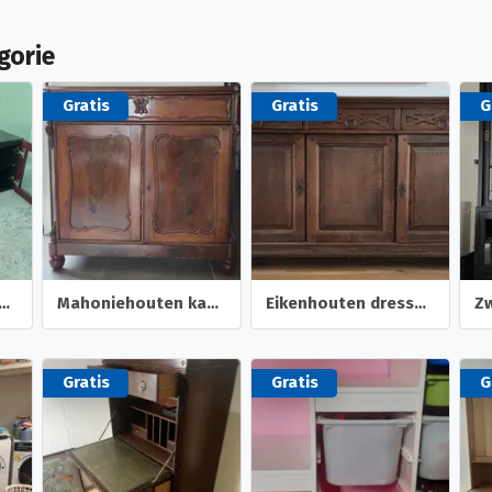
gorie
Gratis
Gratis
G
eubel met glazen blad
Mahoniehouten kastje
Eikenhouten dressoir
Zw
Gratis
Gratis
G