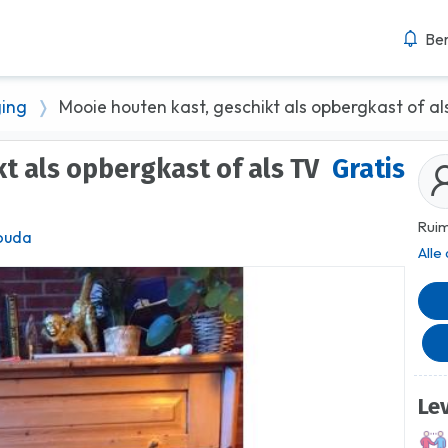
Ber
ging
Mooie houten kast, geschikt als opbergkast of a
Gratis
Ruim
ouda
Alle
Le