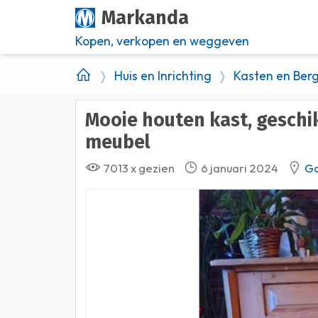
Markanda
Kopen, verkopen en weggeven
Huis en Inrichting
Kasten en Ber
Mooie houten kast, geschikt als opbergkast of als TV
meubel
7013 x gezien
6 januari 2024
G