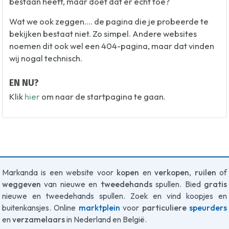
bestaan heeft, maar doet dat er echt toe?
Wat we ook zeggen.... de pagina die je probeerde te
bekijken bestaat niet. Zo simpel. Andere websites
noemen dit ook wel een 404-pagina, maar dat vinden
wij nogal technisch.
EN NU?
Klik
hier
om naar de startpagina te gaan.
Markanda is een website voor
kopen
en
verkopen
,
ruilen
of
weggeven
van nieuwe en
tweedehands
spullen. Bied
gratis
nieuwe en tweedehands spullen. Zoek en vind koopjes en
buitenkansjes. Online
marktplein
voor
particuliere
speurders
en
verzamelaars
in Nederland en België.