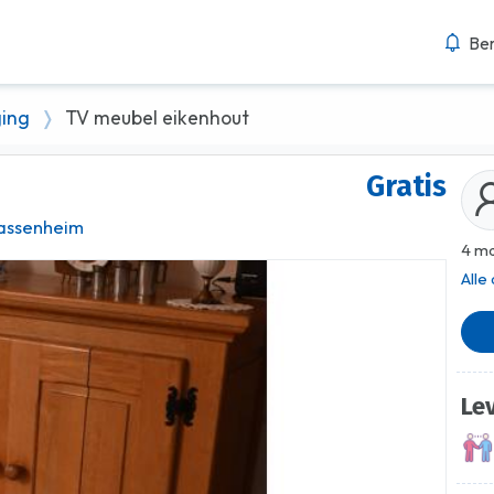
Ber
ging
TV meubel eikenhout
Gratis
assenheim
4 ma
Alle
Le