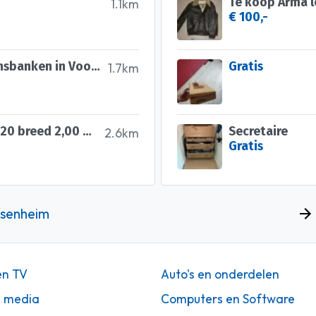
Te koop Arma l
1.1km
€ 100,-
GRATIS schone 2- en 3 persoonsbanken in Voorhout
Gratis
1.7km
Een goed bed een twijfelaar 1,20 breed 2,00 meter lang
Secretaire
2.6km
Gratis
ssenheim
en TV
Auto's en onderdelen
n media
Computers en Software