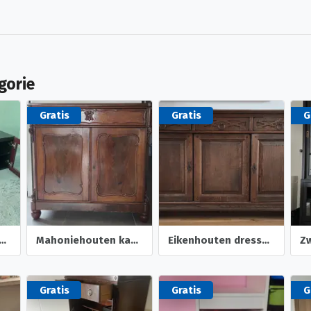
gorie
Gratis
Gratis
G
eubel met glazen blad
Mahoniehouten kastje
Eikenhouten dressoir
Zw
Gratis
Gratis
G