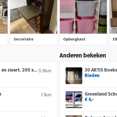
Secretaire
Opbergkast
E
Anderen bekeken
Romantisch bedframe in goud en zwart. 200 x 90cm
30 ARTIS Boeke
0.8km
Bieden
n
Groenland Sch
1.1km
€ 6,-