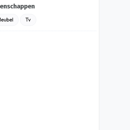
genschappen
eubel
Tv