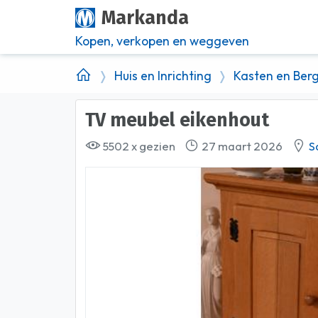
Markanda
Kopen, verkopen en weggeven
Huis en Inrichting
Kasten en Ber
TV meubel eikenhout
5502 x gezien
27 maart 2026
S