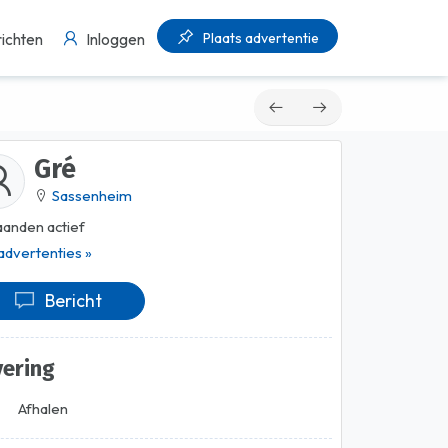
Plaats advertentie
ichten
Inloggen
Gré
Sassenheim
anden actief
 advertenties »
Bericht
vering
Afhalen