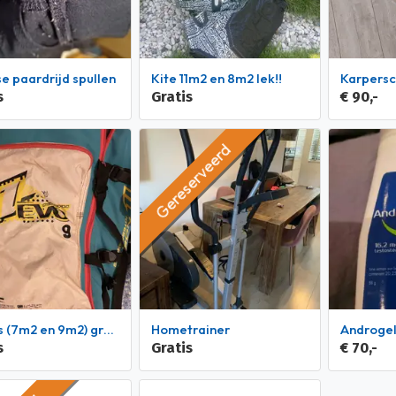
rse paardrijd spullen
Kite 11m2 en 8m2 lek!!
Karpers
s
Gratis
€ 90,-
Gereserveerd
 en 9m2) gratis op te halen in Amsterdam!
Hometrainer
Androgel
s
Gratis
€ 70,-