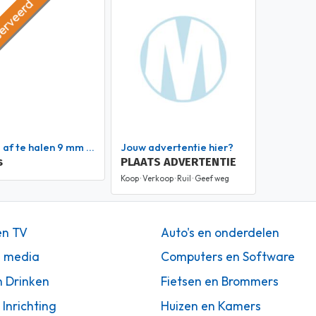
erveerd
s af te halen 9 mm BB's
Jouw advertentie hier?
s
PLAATS ADVERTENTIE
Koop · Verkoop · Ruil · Geef weg
en TV
Auto's en onderdelen
n media
Computers en Software
n Drinken
Fietsen en Brommers
 Inrichting
Huizen en Kamers