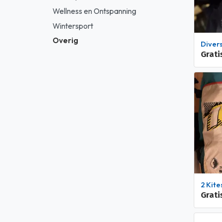
Wellness en Ontspanning
Wintersport
Overig
Dive
Grati
2 Kites (7m2
Grati