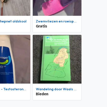
chepnet oldskool
Zwemvliezen en roeispaanbladen
Gratis
 - Testosterongel
Wandeling door Waals Brabant ,de Dender, Vlaamse steden
Bieden