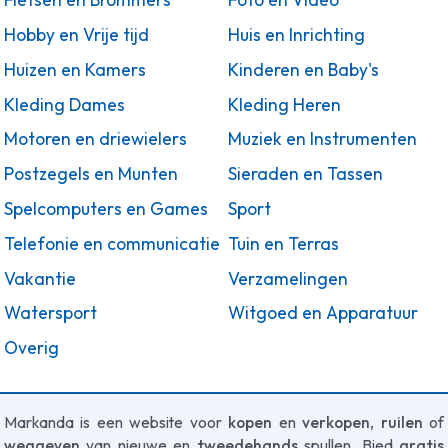
Fietsen en Brommers
Foto en Video
Hobby en Vrije tijd
Huis en Inrichting
Huizen en Kamers
Kinderen en Baby's
Kleding Dames
Kleding Heren
Motoren en driewielers
Muziek en Instrumenten
Postzegels en Munten
Sieraden en Tassen
Spelcomputers en Games
Sport
Telefonie en communicatie
Tuin en Terras
Vakantie
Verzamelingen
Watersport
Witgoed en Apparatuur
Overig
Markanda is een website voor
kopen
en
verkopen
,
ruilen
of
weggeven
van nieuwe en
tweedehands
spullen. Bied
gratis