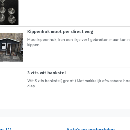
Kippenhok moet per direct weg
Mooi kippenhok, kan een likje verf gebruiken maar kan
kippen.
3 zits wit bankstel
Wit 3 zits bankstel( groot ) Met makkelijk afwasbare h
diep..
en TV
Auto's en onderdelen