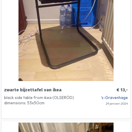
zwarte bijzettafel van ikea
€ 13,-
black side table from ikea (OLSERÖD)
's-Gravenhage
dimensions: 53x50cm
29 januari 2024
can also serve as a coffee table